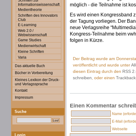
Schriften zur
möglich - die Teilnahme ist kos
Informationswissenschaft
Medientheorie
Es wird einen Kongressband zu
Schriften des Innovators
Club
der Tagung vorliegen. Der Band
E-Learning
neue Verlagsreihe “Multimedia
Web 2.0 /
Kongress-Teilnahme beim vwh-
Webwissenschaft
folgen in Kürze.
Game Studies
Medienwirtschaft
Kleine Schriften
Varia
Der Beitrag wurde am Donnersta
veröffentlicht und wurde unter
Al
Das aktuelle Buch
diesen Eintrag durch den
RSS 2.
Bücher in Vorbereitung
schreiben
, oder einen
Trackback
Kleines Lexikon der Druck-
und Verlagssprache
Kontakt
Impressum
Einen Kommentar schrei
Suche
Name (erforder
E-Mail (erforde
Webseite
Login