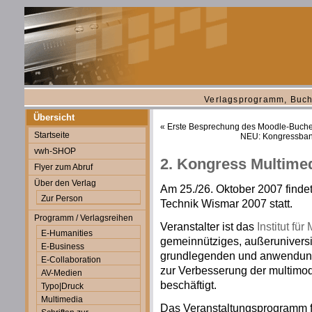
Verlagsprogramm, Buch
Übersicht
«
Erste Besprechung des Moodle-Buche
Startseite
NEU: Kongressband
vwh-SHOP
2. Kongress Multime
Flyer zum Abruf
Über den Verlag
Am 25./26. Oktober 2007 finde
Zur Person
Technik Wismar 2007 statt.
Programm / Verlagsreihen
Veranstalter ist das
Institut fü
E-Humanities
gemeinnütziges, außeruniversit
E-Business
grundlegenden und anwendung
E-Collaboration
zur Verbesserung der multimo
AV-Medien
beschäftigt.
Typo|Druck
Multimedia
Das Veranstaltungsprogramm 