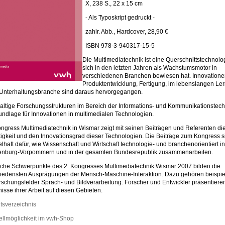
X, 238 S., 22 x 15 cm
- Als Typoskript gedruckt -
zahlr. Abb., Hardcover, 28,90 €
ISBN 978-3-940317-15-5
Die Multimediatechnik ist eine Querschnittstechnolog
sich in den letzten Jahren als Wachstumsmotor in
verschiedenen Branchen bewiesen hat. Innovationen
Produktentwicklung, Fertigung, im lebenslangen Le
 Unterhaltungsbranche sind daraus hervorgegangen.
ltige Forschungsstrukturen im Bereich der Informations- und Kommunikationstech
undlage für Innovationen in multimedialen Technologien.
ngress Multimediatechnik in Wismar zeigt mit seinen Beiträgen und Referenten di
ltigkeit und den Innovationsgrad dieser Technologien. Die Beiträge zum Kongress s
elhaft dafür, wie Wissenschaft und Wirtschaft technologie- und branchenorientiert in
enburg-Vorpommern und in der gesamten Bundesrepublik zusammenarbeiten.
liche Schwerpunkte des 2. Kongresses Multimediatechnik Wismar 2007 bilden die
iedensten Ausprägungen der Mensch-Maschine-Interaktion. Dazu gehören beispi
rschungsfelder Sprach- und Bildverarbeitung. Forscher und Entwickler präsentiere
isse ihrer Arbeit auf diesen Gebieten.
ltsverzeichnis
ellmöglichkeit im vwh-Shop