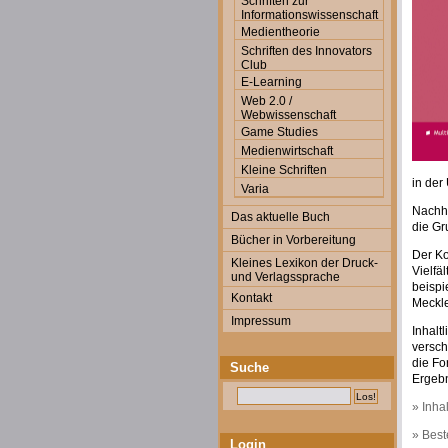
Schriften zur
Informationswissenschaft
Medientheorie
Schriften des Innovators
Club
E-Learning
Web 2.0 /
Webwissenschaft
Game Studies
Medienwirtschaft
Kleine Schriften
in der
Varia
Nachha
Das aktuelle Buch
die Gr
Bücher in Vorbereitung
Der Ko
Kleines Lexikon der Druck-
Vielfä
und Verlagssprache
beispi
Kontakt
Meckl
Impressum
Inhalt
versch
die Fo
Suche
Ergebn
» Inha
» Best
Login