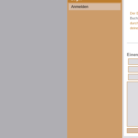
Anmelden
Der B
Buchb
durc
deine
Einen