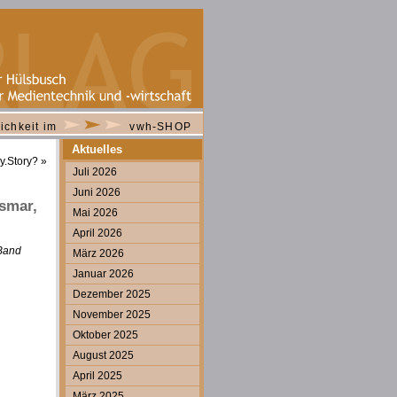
ichkeit im
vwh-SHOP
Aktuelles
y.Story?
»
Juli 2026
Juni 2026
smar,
Mai 2026
April 2026
 Band
März 2026
Januar 2026
Dezember 2025
November 2025
Oktober 2025
August 2025
April 2025
März 2025