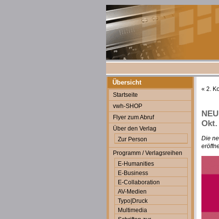
Übersicht
«
2. K
Startseite
vwh-SHOP
NEU:
Flyer zum Abruf
Okt.
Über den Verlag
Die ne
Zur Person
eröffne
Programm / Verlagsreihen
E-Humanities
E-Business
E-Collaboration
AV-Medien
Typo|Druck
Multimedia