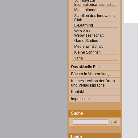
Schriften zur
Informationswissenschaft
Medientheorie
Schriften des Innovators
Club
E-Learning
Web 2.0 /
Webwissenschaft
Game Studies
Medienwirtschaft
Kleine Schriften
Varia
Das aktuelle Buch
Bücher in Vorbereitung
Kleines Lexikon der Druck-
und Verlagssprache
Kontakt
Impressum
Suche
Login