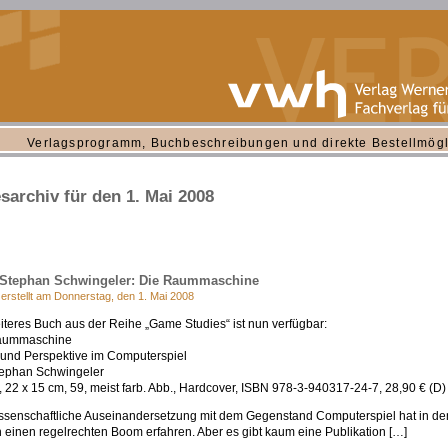
Verlagsprogramm, Buchbeschreibungen und direkte Bestellmögl
sarchiv für den 1. Mai 2008
Stephan Schwingeler: Die Raummaschine
 erstellt am Donnerstag, den 1. Mai 2008
iteres Buch aus der Reihe „Game Studies“ ist nun verfügbar:
aummaschine
und Perspektive im Computerspiel
tephan Schwingeler
, 22 x 15 cm, 59, meist farb. Abb., Hardcover, ISBN 978-3-940317-24-7, 28,90 € (D)
ssenschaftliche Auseinandersetzung mit dem Gegenstand Computerspiel hat in den
 einen regelrechten Boom erfahren. Aber es gibt kaum eine Publikation […]