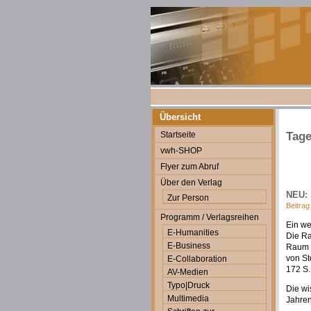
Übersicht
Startseite
Tage
vwh-SHOP
Flyer zum Abruf
Über den Verlag
NEU: 
Zur Person
Beitrag
Programm / Verlagsreihen
Ein we
E-Humanities
Die R
E-Business
Raum 
von S
E-Collaboration
172 S.
AV-Medien
Typo|Druck
Die wi
Multimedia
Jahren