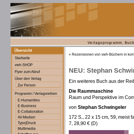
Verlagsprogramm, Buch
Übersicht
«
Rezensionen von vwh-Büchern in kom
Startseite
vwh-SHOP
NEU: Stephan Schwi
Flyer zum Abruf
Über den Verlag
Ein weiteres Buch aus der Rei
Zur Person
Die Raummaschine
Programm / Verlagsreihen
Raum und Perspektive im Com
E-Humanities
E-Business
von
Stephan Schwingeler
E-Collaboration
172 S., 22 x 15 cm, 59, meist 
AV-Medien
7, 28,90 € (D)
Typo|Druck
Multimedia