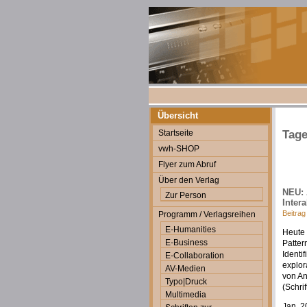
Übersicht
Startseite
Tage
vwh-SHOP
Flyer zum Abruf
Über den Verlag
NEU: 
Zur Person
Intera
Beitrag
Programm / Verlagsreihen
E-Humanities
Heute 
E-Business
Patter
Identi
E-Collaboration
explor
AV-Medien
von A
Typo|Druck
(Schri
Multimedia
Jan. 2