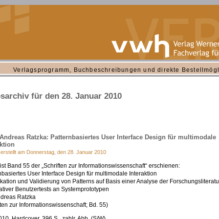
Verlagsprogramm, Buchbeschreibungen und direkte Bestellmögl
sarchiv für den 28. Januar 2010
Andreas Ratzka: Patternbasiertes User Interface Design für multimodale
ktion
 erstellt am Donnerstag, den 28. Januar 2010
ist Band 55 der „Schriften zur Informationswissenschaft“ erschienen:
nbasiertes User Interface Design für multimodale Interaktion
fikation und Validierung von Patterns auf Basis einer Analyse der Forschungsliterat
ativer Benutzertests an Systemprototypen
ndreas Ratzka
ften zur Informationswissenschaft; Bd. 55)
010, Hardcover, 396 S., zahlr. Abb. (S/W)