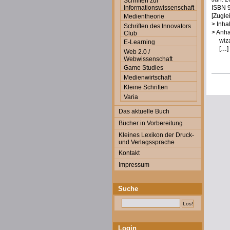
Schriften zur
Informationswissenschaft
ISBN 9
[Zugle
Medientheorie
> Inha
Schriften des Innovators
> Anha
Club
wiza
E-Learning
[…]
Web 2.0 /
Webwissenschaft
Game Studies
Medienwirtschaft
Kleine Schriften
Varia
Das aktuelle Buch
Bücher in Vorbereitung
Kleines Lexikon der Druck-
und Verlagssprache
Kontakt
Impressum
Suche
Login