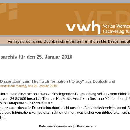
Verlagsprogramm, Buchbeschreibungen und direkte Bestellmögl
sarchiv für den 25. Januar 2010
 Dissertation zum Thema „Information literacy“ aus Deutschland
 erstellt am Montag, den 25. Januar 2010
iterer Fund einer schon etwas zurückliegenden Besprechung sei kurz vermeldet: 
 vom 24.8.2009 bespricht Thomas Hapke die Arbeit von Susanne Mühlbacher „Inf
y in Enterprises“. Er schreibt u.a.:
 interessant, dass die Dissertation damit nicht aus dem Bibliotheksbereich stammt. D
elt die Informationskompetenz in Unternehmen, was bisher von Bibliotheken sich
[…]
Kategorie
Rezensionen
|
0 Kommentar »