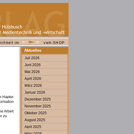
ichkeit im
vwh-SHOP
Aktuelles
Juli 2026
Juni 2026
Mai 2026
April 2026
März 2026
Januar 2026
Im Hapke-
Dezember 2025
ormation
November 2025
ie Arbeit
Oktober 2025
er zu
August 2025
April 2025
März 2025