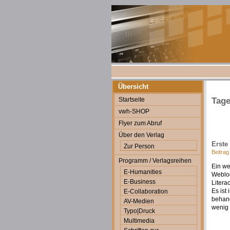
Übersicht
Startseite
Tage
vwh-SHOP
Flyer zum Abruf
Über den Verlag
Erste
Zur Person
Beitrag
Programm / Verlagsreihen
Ein we
E-Humanities
Weblog
E-Business
Literac
Es ist
E-Collaboration
behand
AV-Medien
wenig 
Typo|Druck
Multimedia