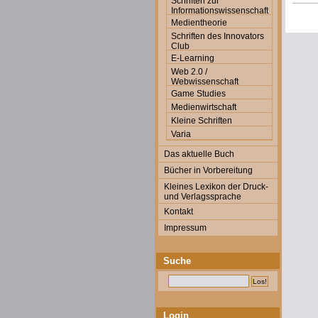
Schriften zur
Informationswissenschaft
Medientheorie
Schriften des Innovators
Club
E-Learning
Web 2.0 /
Webwissenschaft
Game Studies
Medienwirtschaft
Kleine Schriften
Varia
Das aktuelle Buch
Bücher in Vorbereitung
Kleines Lexikon der Druck-
und Verlagssprache
Kontakt
Impressum
Suche
Login