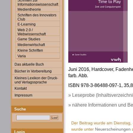
Schriften zur
Informationswissenschaft
Medientheorie
Schriften des Innovators
Club
E-Learning
Web 2.0 /
Webwissenschaft
Game Studies
Medienwirtschaft
Kleine Schriften
Varia
Das aktuelle Buch
Juni 2016, Hardcover, Fadenhef
Bücher in Vorbereitung
farb. Abb.
Kleines Lexikon der Druck-
und Verlagssprache
ISBN 978-3-86488-097-1, 35,80
Kontakt
» Leseprobe (Inhaltsverzeichni
Impressum
» nähere Informationen und Be
Suche
Der Beitrag wurde am Dienstag, 
wurde unter
Neuerscheinungen
a
Login