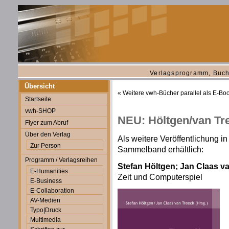
Verlagsprogramm, Buch
Übersicht
«
Weitere vwh-Bücher parallel als E-Bo
Startseite
vwh-SHOP
NEU: Höltgen/van Tre
Flyer zum Abruf
Über den Verlag
Als weitere Veröffentlichung in
Zur Person
Sammelband erhältlich:
Programm / Verlagsreihen
Stefan Höltgen; Jan Claas va
E-Humanities
Zeit und Computerspiel
E-Business
E-Collaboration
AV-Medien
Typo|Druck
Multimedia