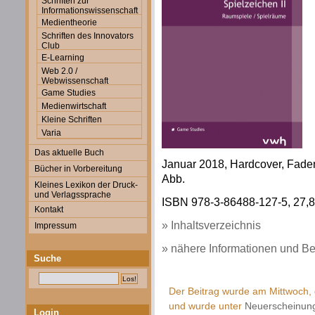
Schriften zur
Informationswissenschaft
Medientheorie
Schriften des Innovators
Club
E-Learning
Web 2.0 /
Webwissenschaft
Game Studies
Medienwirtschaft
Kleine Schriften
Varia
Das aktuelle Buch
Januar 2018, Hardcover, Faden
Bücher in Vorbereitung
Abb.
Kleines Lexikon der Druck-
und Verlagssprache
ISBN 978-3-86488-127-5, 27,80
Kontakt
» Inhaltsverzeichnis
Impressum
» nähere Informationen und Be
Suche
Der Beitrag wurde am Mittwoch, 
und wurde unter
Neuerscheinun
Login