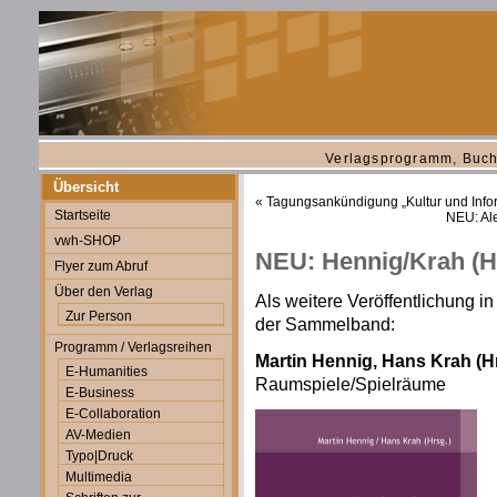
Verlagsprogramm, Buch
Übersicht
«
Tagungsankündigung „Kultur und Info
Startseite
NEU: Ale
vwh-SHOP
NEU: Hennig/Krah (Hr
Flyer zum Abruf
Über den Verlag
Als weitere Veröffentlichung in
Zur Person
der Sammelband:
Programm / Verlagsreihen
Martin Hennig, Hans Krah (Hrs
E-Humanities
Raumspiele/Spielräume
E-Business
E-Collaboration
AV-Medien
Typo|Druck
Multimedia