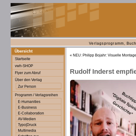
Verlagsprogramm, Buch
Übersicht
«
NEU: Philipp Bojahr: Visuelle Monta
Startseite
vwh-SHOP
Rudolf Inderst empfi
Flyer zum Abruf
Über den Verlag
Zur Person
Programm / Verlagsreihen
E-Humanities
E-Business
E-Collaboration
AV-Medien
Typo|Druck
Multimedia