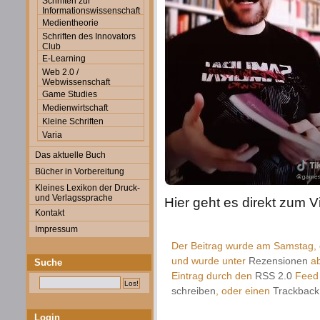
Schriften zur
Informationswissenschaft
Medientheorie
Schriften des Innovators
Club
E-Learning
Web 2.0 /
Webwissenschaft
Game Studies
Medienwirtschaft
Kleine Schriften
Varia
Das aktuelle Buch
Bücher in Vorbereitung
Kleines Lexikon der Druck-
und Verlagssprache
Hier geht es direkt zum 
Kontakt
Impressum
Der Beitrag wurde am Samstag, d
und wurde unter
Rezensionen
ab
Suche
Eintrag durch den
RSS 2.0
Feed 
schreiben
, oder einen
Trackback
Login