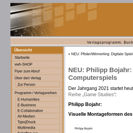
Verlagsprogramm, Buch
Übersicht
«
NEU: Pfister/Winnerling: Digitale Spi
Startseite
vwh-SHOP
NEU: Philipp Bojahr
Flyer zum Abruf
Computerspiels
Über den Verlag
Zur Person
Der Jahrgang 2021 startet heu
Programm / Verlagsreihen
Reihe „Game Studies“
:
E-Humanities
Philipp Bojahr:
E-Business
E-Collaboration
Visuelle Montageformen des
AV-Medien
Typo|Druck
Multimedia