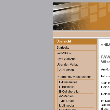
Übersicht
«
NEU:
Startseite
vwh-SHOP
IWWT
Flyer zum Abruf
Wiss
Über den Verlag
Am 6. 
Zur Person
Infor
Programm / Verlagsreihen
E-Humanities
statt.
E-Business
Heine-
E-Collaboration
Detail
AV-Medien
Typo|Druck
Im Nac
„Schri
Multimedia
dieser