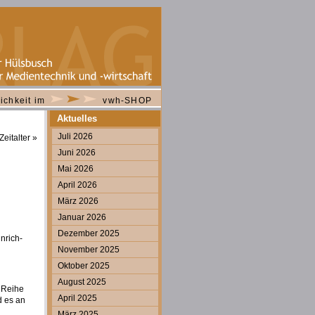
ichkeit im
vwh-SHOP
Aktuelles
Juli 2026
eitalter
»
Juni 2026
Mai 2026
April 2026
März 2026
Januar 2026
Dezember 2025
nrich-
November 2025
Oktober 2025
August 2025
 Reihe
April 2025
d es an
März 2025