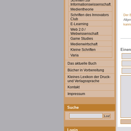
Schriften zur
Informationswissenschaft
Medientheorie
Schriften des Innovators
Der B
Club
Allge
E-Learning
kann
Web 2.0 /
Webwissenschaft
Game Studies
Medienwirtschaft
Einen
Kleine Schriften
Varia
Das aktuelle Buch
Bücher in Vorbereitung
Kleines Lexikon der Druck-
und Verlagssprache
Kontakt
Impressum
Suche
Login