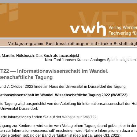
Verlagsprogramm, Buchbeschreibungen und direkte Bestellmögl
 Mareike Hülsbusch: Das Buch als Luxusobjekt
Neu: Toni Janosch Krause: Analoges Spiel im digitalen Z
22 — Informationswissenschaft im Wandel.
enschaftliche Tagung
und 7. Oktober 2022 findet im Haus der Universität in Düsseldorf die Tagung
mationswissenschaft im Wandel. Wissenschaftliche Tagung 2022 (IWWT22)
 Die Tagung wird ausgerichtet von der Abteilung für Informationswissenschaft der Hei
Universität Düsseldorf.
lierte Informationen finden Sie auf der
Website zur IWWT22
.
hgang zur Konferenz wird es im vwh-Verlag einen Tagungsband geben, der in der
ften zur Informationswissenschaft“ erscheinen wird. Nähere Informationen dazu wir
 Stelle geben, sobald der Band verfügbar ist (geplant ca. Ende Okt. 2022).