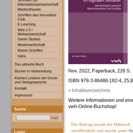
Schriften zur
Informationswissenschaft
Medientheorie
Schriften des Innovators
Club
E-Learning
Web 2.0 /
Webwissenschaft
Game Studies
Medienwirtschaft
Kleine Schriften
Varia
Das aktuelle Buch
Nov. 2022, Paperback, 226 S.
Bücher in Vorbereitung
Kleines Lexikon der Druck-
ISBN 978-3-86488-182-4, 25,80
und Verlagssprache
Kontakt
» Inhaltsverzeichnis
Impressum
Weitere Informationen und eine
vwh-Online-Buchshop!
Suche
Der Beitrag wurde am Mittwoch
veröffentlicht und wurde unter
Ne
Login