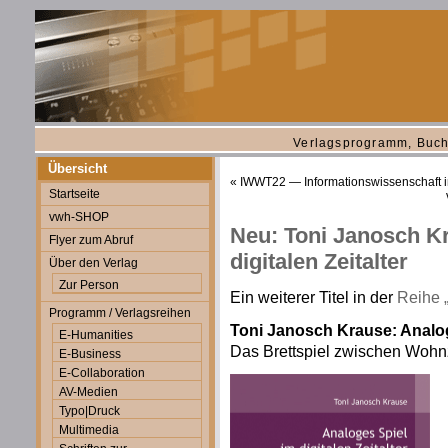
Verlagsprogramm, Buch
Übersicht
«
IWWT22 — Informationswissenschaft i
Startseite
vwh-SHOP
Neu: Toni Janosch K
Flyer zum Abruf
digitalen Zeitalter
Über den Verlag
Zur Person
Ein weiterer Titel in der
Reihe 
Programm / Verlagsreihen
Toni Janosch Krause: Analoge
E-Humanities
Das Brettspiel zwischen Woh
E-Business
E-Collaboration
AV-Medien
Typo|Druck
Multimedia