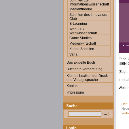
Schriften zur
Informationswissenschaft
Medientheorie
Schriften des Innovators
Club
E-Learning
Web 2.0 /
Webwissenschaft
Game Studies
Medienwirtschaft
Kleine Schriften
Varia
Febr..
Das aktuelle Buch
ISBN 9
Bücher in Vorbereitung
[Zugl.
Kleines Lexikon der Druck-
und Verlagssprache
» Inha
Kontakt
Weiter
Impressum
Der B
Suche
Neue
verfo
Login