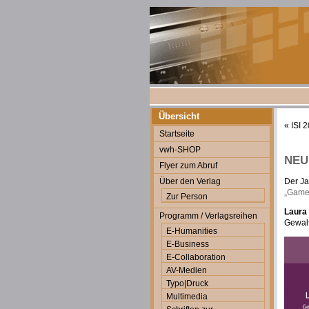
Übersicht
«
ISI 
Startseite
vwh-SHOP
NEU:
Flyer zum Abruf
Über den Verlag
Der Ja
„Game
Zur Person
Laura
Programm / Verlagsreihen
Gewalt
E-Humanities
E-Business
E-Collaboration
AV-Medien
Typo|Druck
Multimedia