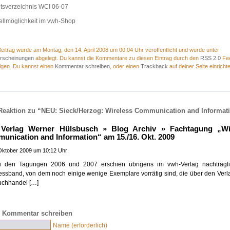
ltsverzeichnis WCI 06-07
ellmöglichkeit im vwh-Shop
eitrag wurde am Montag, den 14. April 2008 um 00:04 Uhr veröffentlicht und wurde unter
rscheinungen
abgelegt. Du kannst die Kommentare zu diesen Eintrag durch den
RSS 2.0
Fe
lgen. Du kannst einen
Kommentar schreiben
, oder einen
Trackback
auf deiner Seite einricht
Reaktion zu “NEU: Sieck/Herzog: Wireless Communication and Informat
Verlag Werner Hülsbusch » Blog Archiv » Fachtagung „Wi
unication and Information“ am 15./16. Okt. 2009
Oktober 2009 um 10:12 Uhr
u den Tagungen 2006 und 2007 erschien übrigens im vwh-Verlag nachträgli
ssband, von dem noch einige wenige Exemplare vorrätig sind, die über den Verl
uchhandel […]
 Kommentar schreiben
Name (erforderlich)