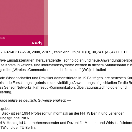
978-3-940317-27-8, 2008, 270
S., zahlr. Abb., 29,90 € (D), 30,74 € (A), 47,00 CHF
tive Einsatzszenarien, herausragende Technologien und neue Anwendungsperspek
ose Kommunikations- und Informationssysteme werden in diesem Sammelband zur
sreihe „Wireless Communication und Information“ (WCI) diskutiert.
de Wissenschaftler und Praktiker demonstrieren in 19 Beiträgen ihre neuesten Ko
sende Forschungsergebnisse und vielfältige Anwendungsmöglichkeiten für die B
ss Sensor Networks, Fahrzeug-Kommunikation, Übertragungstechnologien und
sierung.
räge teilweise deutsch, teilweise englisch —
sgeber:
 Sieck ist seit 1994 Professor für Informatik an der FHTW Berlin und Leiter der
hungsgruppe INKA.
l A. Herzog ist Unternehmensberater und Dozent für Medien- und Wirtschaftsinfor
TW und der TU Berlin.