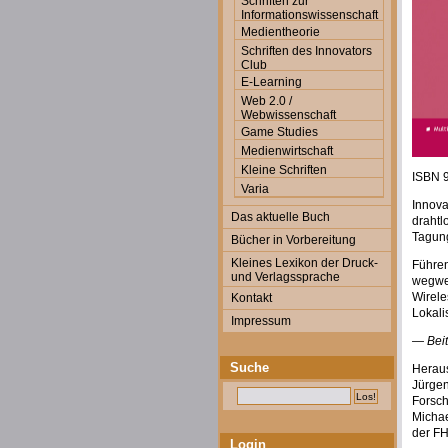
Schriften zur
Informationswissenschaft
Medientheorie
Schriften des Innovators
Club
E-Learning
Web 2.0 /
Webwissenschaft
Game Studies
Medienwirtschaft
Kleine Schriften
ISBN 
Varia
Innova
Das aktuelle Buch
drahtl
Tagung
Bücher in Vorbereitung
Kleines Lexikon der Druck-
Führen
und Verlagssprache
wegwei
Wirele
Kontakt
Lokali
Impressum
— Beit
Suche
Herau
Jürgen
Forsc
Michae
der FH
Login