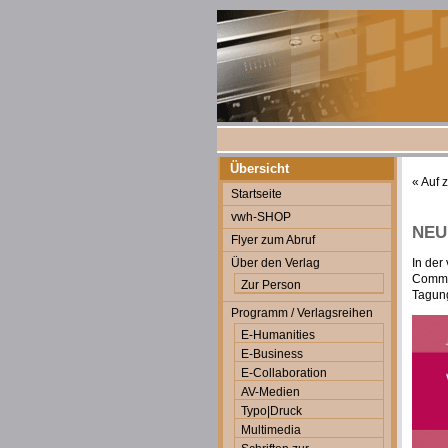
Übersicht
«
Auf 
Startseite
vwh-SHOP
NEU:
Flyer zum Abruf
Über den Verlag
In der
Commun
Zur Person
Tagun
Programm / Verlagsreihen
E-Humanities
E-Business
E-Collaboration
AV-Medien
Typo|Druck
Multimedia