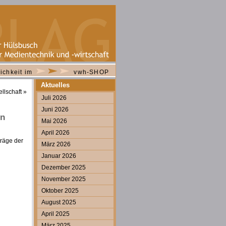
ichkeit im
vwh-SHOP
Aktuelles
llschaft
»
Juli 2026
Juni 2026
on
Mai 2026
April 2026
träge der
März 2026
Januar 2026
Dezember 2025
November 2025
Oktober 2025
August 2025
April 2025
März 2025