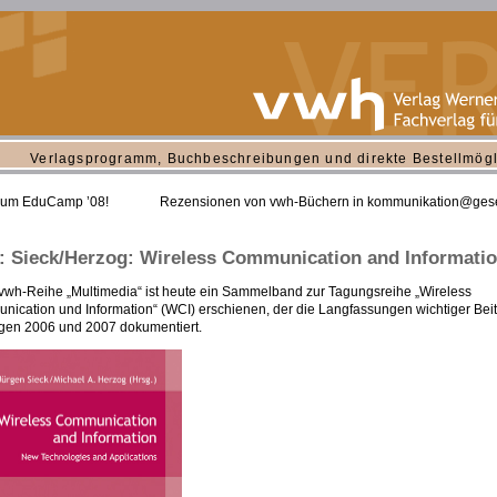
Verlagsprogramm, Buchbeschreibungen und direkte Bestellmögl
zum EduCamp ’08!
Rezensionen von vwh-Büchern in kommunikation@gese
 Sieck/Herzog: Wireless Communication and Informati
 vwh-Reihe „Multimedia“ ist heute ein Sammelband zur Tagungsreihe „Wireless
ication und Information“ (WCI) erschienen, der die Langfassungen wichtiger Bei
gen 2006 und 2007 dokumentiert.