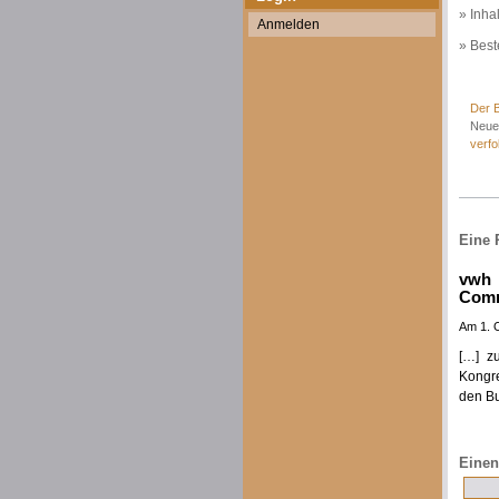
» Inha
Anmelden
» Best
Der B
Neue
verfo
Eine 
vwh 
Comm
Am 1. 
[…] z
Kongre
den B
Einen