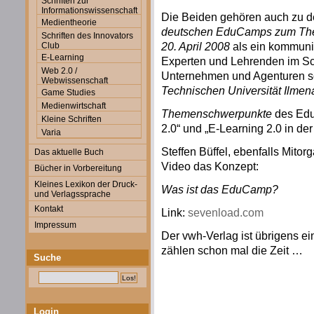
Schriften zur
Informationswissenschaft
Die Beiden gehören auch zu de
Medientheorie
deutschen EduCamps zum The
Schriften des Innovators
20. April 2008
als ein kommuni
Club
E-Learning
Experten und Lehrenden im Sch
Web 2.0 /
Unternehmen und Agenturen so
Webwissenschaft
Technischen Universität Ilmen
Game Studies
Medienwirtschaft
Themenschwerpunkte
des Edu
Kleine Schriften
2.0“ und „E-Learning 2.0 in de
Varia
Steffen Büffel, ebenfalls Mito
Das aktuelle Buch
Video das Konzept:
Bücher in Vorbereitung
Kleines Lexikon der Druck-
Was ist das EduCamp?
und Verlagssprache
Kontakt
Link:
sevenload.com
Impressum
Der vwh-Verlag ist übrigens ei
zählen schon mal die Zeit …
Suche
Login