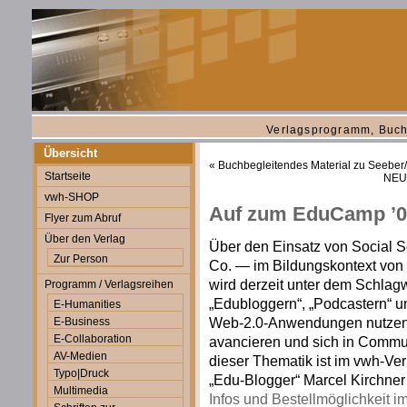
Verlagsprogramm, Buch
Übersicht
«
Buchbegleitendes Material zu Seeber
Startseite
NEU:
vwh-SHOP
Auf zum EduCamp ’0
Flyer zum Abruf
Über den Verlag
Über den Einsatz von Social S
Zur Person
Co. — im Bildungskontext vo
wird derzeit unter dem Schlagwo
Programm / Verlagsreihen
„Edubloggern“, „Podcastern“ un
E-Humanities
Web-2.0-Anwendungen nutzen,
E-Business
E-Collaboration
avancieren und sich in Commun
AV-Medien
dieser Thematik ist im vwh-Ve
Typo|Druck
„Edu-Blogger“ Marcel Kirchne
Multimedia
Infos und Bestellmöglichkeit 