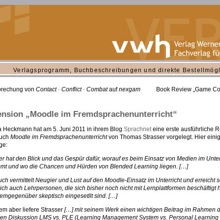
Verlagsprogramm, Buchbeschreibungen und direkte Bestellmögl
prechung von
Contact · Conflict · Combat
auf
nexgam
Book Review „Game Con
nsion „Moodle im Fremdsprachenunterricht“
 Heckmann hat am 5. Juni 2011 in ihrem Blog
Sprachnet
eine erste ausführliche 
uch
Moodle im Fremdsprachenunterricht
von Thomas Strasser vorgelegt. Hier eini
ge:
er hat den Blick und das Gespür dafür, worauf es beim Einsatz von Medien im Unter
t und wo die Chancen und Hürden von Blended Learning liegen. […]
ch vermittelt Neugier und Lust auf den Moodle-Einsatz im Unterricht und erreicht s
lich auch Lehrpersonen, die sich bisher noch nicht mit Lernplattformen beschäftigt
emgegenüber skeptisch eingesetllt sind. […]
lem aber liefere Strasser
[…] mit seinem Werk einen wichtigen Beitrag im Rahmen 
len Diskussion LMS vs. PLE (Learning Management System vs. Personal Learning