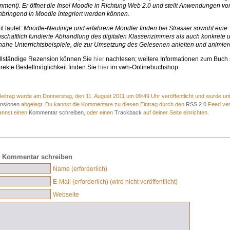
nment). Er öffnet die Insel Moodle in Richtung Web 2.0 und stellt Anwendungen vor
bringend in Moodle integriert werden können.
it lautet:
Moodle-Neulinge und erfahrene Moodler finden bei Strasser sowohl eine
schaftlich fundierte Abhandlung des digitalen Klassenzimmers als auch konkrete 
nahe Unterrichtsbeispiele, die zur Umsetzung des Gelesenen anleiten und animier
llständige Rezension können Sie
hier
nachlesen; weitere Informationen zum Buch
irekte Bestellmöglichkeit finden Sie
hier
im vwh-Onlinebuchshop.
eitrag wurde am Donnerstag, den 11. August 2011 um 09:49 Uhr veröffentlicht und wurde un
nsionen
abgelegt. Du kannst die Kommentare zu diesen Eintrag durch den
RSS 2.0
Feed ver
annst einen
Kommentar schreiben
, oder einen
Trackback
auf deiner Seite einrichten.
 Kommentar schreiben
Name (erforderlich)
E-Mail (erforderlich) (wird nicht veröffentlicht)
Webseite