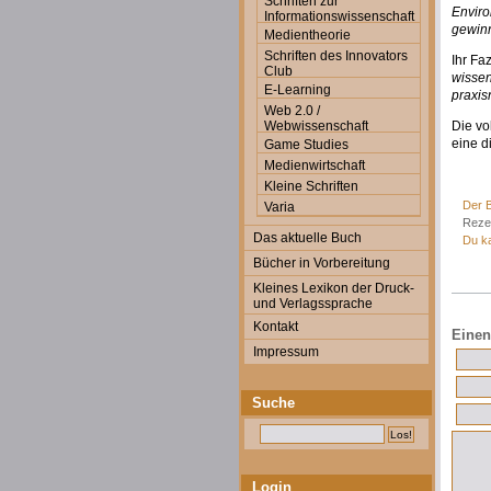
Schriften zur
Enviro
Informationswissenschaft
gewinn
Medientheorie
Schriften des Innovators
Ihr Faz
Club
wissen
E-Learning
praxis
Web 2.0 /
Webwissenschaft
Die vo
eine d
Game Studies
Medienwirtschaft
Kleine Schriften
Der B
Varia
Reze
Das aktuelle Buch
Du k
Bücher in Vorbereitung
Kleines Lexikon der Druck-
und Verlagssprache
Kontakt
Einen
Impressum
Suche
Login