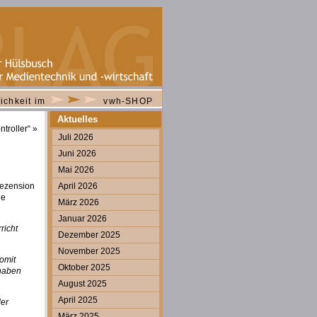
ichkeit im
vwh-SHOP
Aktuelles
troller“
»
Juli 2026
Juni 2026
Mai 2026
Rezension
April 2026
ge
März 2026
Januar 2026
richt
Dezember 2025
November 2025
omit
Oktober 2025
 haben
August 2025
April 2025
der
März 2025