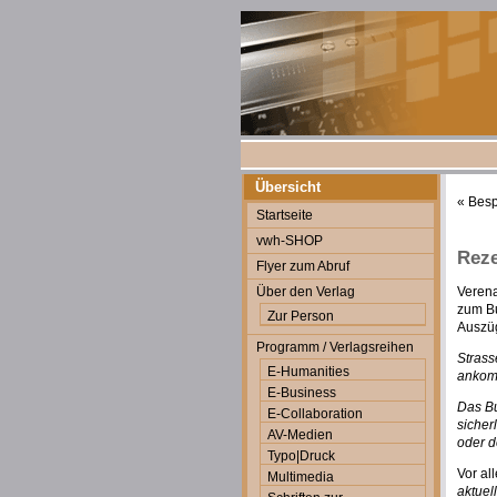
Übersicht
«
Bes
Startseite
vwh-SHOP
Reze
Flyer zum Abruf
Über den Verlag
Verena
zum B
Zur Person
Auszü
Programm / Verlagsreihen
Strass
E-Humanities
ankomm
E-Business
Das Bu
E-Collaboration
sicher
AV-Medien
oder d
Typo|Druck
Vor al
Multimedia
aktuel