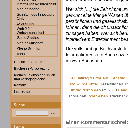
Schriften zur
Informationswissenschaft
Wer sich […] die Zeit nimmt un
Medientheorie
Schriften des Innovators
gewinnt eine Menge Wissen üb
Club
persönlichen und gesellschaftl
E-Learning
lohnen, denn die oft unsachli
Web 2.0 /
zu sagen haben. Wer sich beru
Webwissenschaft
Game Studies
interaktivem Entertainment be
Medienwirtschaft
Die vollständige Buchvorstell
Kleine Schriften
Varia
Informationen zum Buch sowie e
im vwh-Buchshop.
Das aktuelle Buch
Bücher in Vorbereitung
Kleines Lexikon der Druck-
Der Beitrag wurde am Dienstag, 
und Verlagssprache
und wurde unter
Rezensionen
ab
Kontakt
Eintrag durch den
RSS 2.0
Feed 
Impressum
schreiben
, oder einen
Trackback
Suche
Einen Kommentar schrei
Login