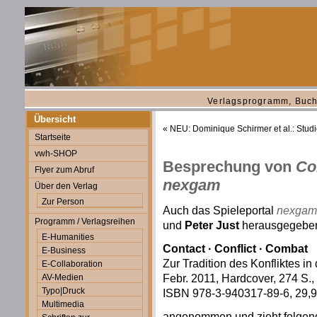
Verlagsprogramm, Buch
Übersicht
«
NEU: Dominique Schirmer et al.: Stud
Startseite
vwh-SHOP
Besprechung von
Co
Flyer zum Abruf
nexgam
Über den Verlag
Zur Person
Auch das Spieleportal
nexgam
Programm / Verlagsreihen
und
Peter Just
herausgegebe
E-Humanities
Contact · Conflict · Combat
E-Business
Zur Tradition des Konfliktes in
E-Collaboration
Febr. 2011, Hardcover, 274 S., 
AV-Medien
Typo|Druck
ISBN 978-3-940317-89-6, 29,9
Multimedia
angenommen und zieht folgend