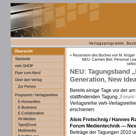
Verlagsprogramm, Buch
Übersicht
«
Rezension des Buches von M. Krüger
Startseite
NEU: Carmen Biel: Personal Lea
selbs
vwh-SHOP
NEU: Tagungsband „
Flyer zum Abruf
Generation, New Ide
Über den Verlag
Zur Person
Bereits einige Tage vor der am
Programm / Verlagsreihen
stattfindenden Tagung
„Forum 
E-Humanities
Verlagsreihe vwh-Verlagsreih
E-Business
erschienen:
E-Collaboration
Alois Frotschnig / Hannes Ra
AV-Medien
Typo|Druck
Forum Medientechnik — Next
Multimedia
Beiträge der Tagungen 2010 u