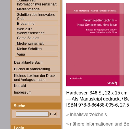
Schriften zur
Informationswissenschaft
Medientheorie
Schriften des Innovators
Club
E-Learning
Web 2.0 /
Webwissenschaft
Game Studies
Medienwirtschaft
Kleine Schriften
Varia
Das aktuelle Buch
Bücher in Vorbereitung
Kleines Lexikon der Druck-
und Verlagssprache
Kontakt
Hardcover, 346 S., 22 x 15 cm,
Impressum
— Als Manuskript gedruckt / Bei
ISBN 978-3-86488-005-6, 27,50
Suche
» Inhaltsverzeichnis
» nähere Informationen und Be
Login