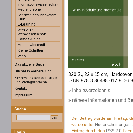
Schriften zur
Informationswissenschaft
Medientheorie
Schriften des Innovators
Club
E-Learning
Web 2.0 /
Webwissenschaft
Game Studies
Medienwirtschaft
Kleine Schriften
Varia
Das aktuelle Buch
Bücher in Vorbereitung
320 S., 22 x 15 cm, Hardcover, 
Kleines Lexikon der Druck-
ISBN 978-3-86488-017-9, 36,90
und Verlagssprache
Kontakt
» Inhaltsverzeichnis
Impressum
» nähere Informationen und Be
Suche
Der Beitrag wurde am Freitag, d
wurde unter
Neuerscheinungen
a
Eintrag durch den
RSS 2.0
Feed 
Login