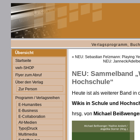
Verlagsprogramm, Buch
Übersicht
«
NEU: Sebastian Felzmann: Playing Ye
Startseite
NEU: Janneck/Adelbe
vwh-SHOP
NEU: Sammelband „W
Flyer zum Abruf
Hochschule“
Über den Verlag
Zur Person
Heute ist als weiterer Band in
Programm / Verlagsreihen
Wikis in Schule und Hochsc
E-Humanities
E-Business
hrsg. von
Michael Beißwenger 
E-Collaboration
AV-Medien
Typo|Druck
Multimedia