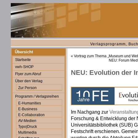
Verlagsprogramm, Buch
Übersicht
«
Vortrag zum Thema „Museum und Web 
Startseite
NEU: Forum Medi
vwh-SHOP
NEU: Evolution der I
Flyer zum Abruf
Über den Verlag
Zur Person
Programm / Verlagsreihen
E-Humanities
E-Business
Im Nachgang zur
Veranstaltun
E-Collaboration
Forschung & Entwicklung der 
AV-Medien
Universitätsbibliothek (SUB) G
Typo|Druck
Festschrift erschienen. Gemei
Multimedia
wurden durch die Abteilung F&