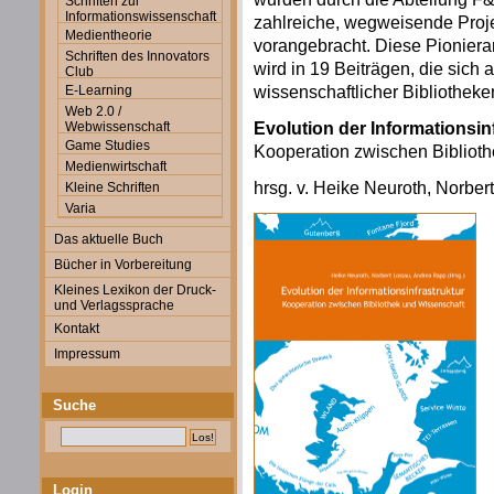
Schriften zur
Informationswissenschaft
zahlreiche, wegweisende Proje
Medientheorie
vorangebracht. Diese Pionierar
Schriften des Innovators
wird in 19 Beiträgen, die sich
Club
wissenschaftlicher Bibliotheke
E-Learning
Web 2.0 /
Evolution der Informationsin
Webwissenschaft
Game Studies
Kooperation zwischen Bibliot
Medienwirtschaft
hrsg. v. Heike Neuroth, Norbe
Kleine Schriften
Varia
Das aktuelle Buch
Bücher in Vorbereitung
Kleines Lexikon der Druck-
und Verlagssprache
Kontakt
Impressum
Suche
Login