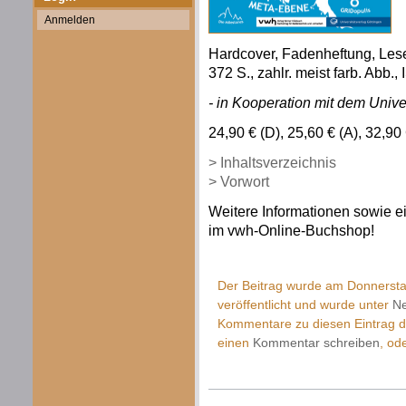
Anmelden
Hardcover, Fadenheftung, Le
372 S., zahlr. meist farb. Abb
- in Kooperation mit dem Unive
24,90 € (D), 25,60 € (A), 32,9
> Inhaltsverzeichnis
> Vorwort
Weitere Informationen sowie ei
im vwh-Online-Buchshop!
Der Beitrag wurde am Donnersta
veröffentlicht und wurde unter
Ne
Kommentare zu diesen Eintrag 
einen
Kommentar schreiben
, od