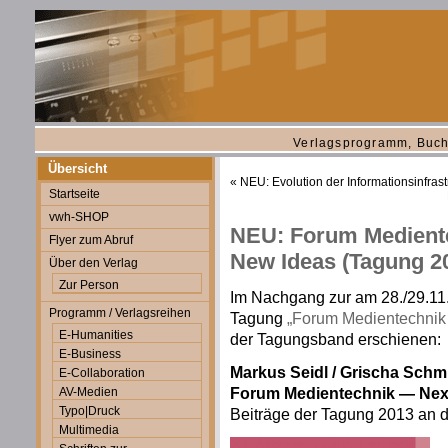
Verlagsprogramm, Buch
Übersicht
«
NEU: Evolution der Informationsinfrast
Startseite
vwh-SHOP
NEU: Forum Mediente
Flyer zum Abruf
New Ideas (Tagung 2
Über den Verlag
Zur Person
Im Nachgang zur am 28./29.11.
Programm / Verlagsreihen
Tagung
„Forum Medientechnik
E-Humanities
der Tagungsband erschienen:
E-Business
Markus Seidl / Grischa Schmi
E-Collaboration
Forum Medientechnik — Next
AV-Medien
Typo|Druck
Beiträge der Tagung 2013 an d
Multimedia