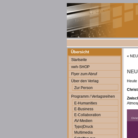
Übersicht
«
NEU: 
Startseite
vwh-SHOP
NEU:
Flyer zum Abruf
Über den Verlag
Heute 
Zur Person
Christ
Programm / Verlagsreihen
Zwisc
E-Humanities
Atmos
E-Business
E-Collaboration
AV-Medien
Typo|Druck
Multimedia