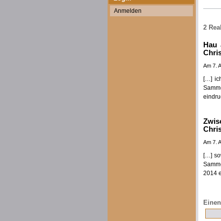
Anmelden
2 Rea
Hau 
Chri
Am 7. 
[…] ic
Samme
eindru
Zwis
Chri
Am 7. 
[…] so
Sammel
2014 e
Einen