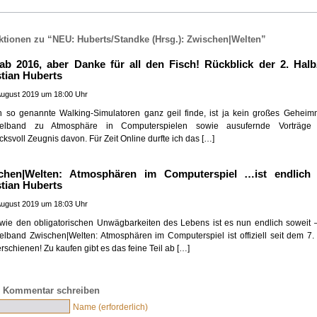
ktionen zu “NEU: Huberts/Standke (Hrsg.): Zwischen|Welten”
ab 2016, aber Danke für all den Fisch! Rückblick der 2. Halbz
stian Huberts
August 2019 um 18:00 Uhr
h so genannte Walking-Simulatoren ganz geil finde, ist ja kein großes Geheimn
lband zu Atmosphäre in Computerspielen sowie ausufernde Vorträge
cksvoll Zeugnis davon. Für Zeit Online durfte ich das […]
chen|Welten: Atmosphären im Computerspiel …ist endlich
stian Huberts
August 2019 um 18:03 Uhr
wie den obligatorischen Unwägbarkeiten des Lebens ist es nun endlich soweit 
band Zwischen|Welten: Atmosphären im Computerspiel ist offiziell seit dem 7.
rschienen! Zu kaufen gibt es das feine Teil ab […]
 Kommentar schreiben
Name (erforderlich)