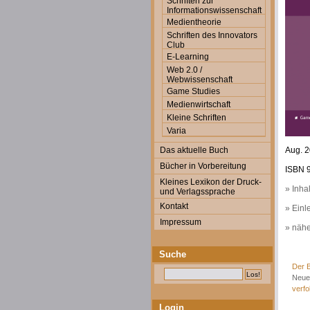
Schriften zur
Informationswissenschaft
Medientheorie
Schriften des Innovators
Club
E-Learning
Web 2.0 /
Webwissenschaft
Game Studies
Medienwirtschaft
Kleine Schriften
Varia
Das aktuelle Buch
Aug. 2
Bücher in Vorbereitung
ISBN 9
Kleines Lexikon der Druck-
» Inha
und Verlagssprache
Kontakt
» Einl
Impressum
» nähe
Suche
Der B
Neue
verfo
Login