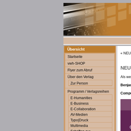
Übersicht
«
NEU:
Startseite
vwh-SHOP
NEU:
Flyer zum Abruf
Über den Verlag
Als we
Zur Person
Benjam
Programm / Verlagsreihen
Comput
E-Humanities
E-Business
E-Collaboration
AV-Medien
Typo|Druck
Multimedia