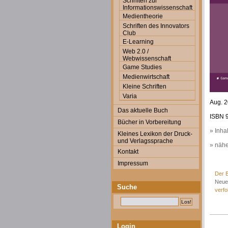
Schriften zur
Informationswissenschaft
Medientheorie
Schriften des Innovators
Club
E-Learning
Web 2.0 /
Webwissenschaft
Game Studies
Medienwirtschaft
Kleine Schriften
Varia
Aug. 2
Das aktuelle Buch
ISBN 9
Bücher in Vorbereitung
» Inha
Kleines Lexikon der Druck-
und Verlagssprache
» nähe
Kontakt
Impressum
Der B
Neue
Suche
verfo
Login