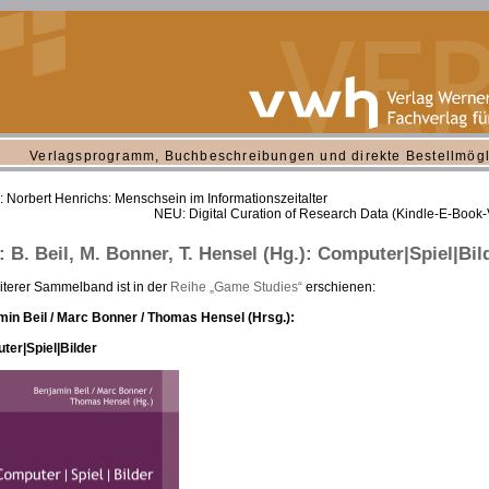
Verlagsprogramm, Buchbeschreibungen und direkte Bestellmögl
 Norbert Henrichs: Menschsein im Informationszeitalter
NEU: Digital Curation of Research Data (Kindle-E-Book-
 B. Beil, M. Bonner, T. Hensel (Hg.): Computer|Spiel|Bil
iterer Sammelband ist in der
Reihe „Game Studies“
erschienen:
in Beil / Marc Bonner / Thomas Hensel (Hrsg.):
er|Spiel|Bilder