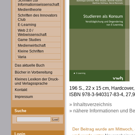
Schriften zur
Informationswissenschaft
Medientheorie
Schriften des Innovators
Club
E-Learning
Web 2.0 /
Webwissenschaft
Game Studies
Medienwirtschaft
Kleine Schriften
Varia
Das aktuelle Buch
Bücher in Vorbereitung
Kleines Lexikon der Druck-
und Verlagssprache
196 S., 22 x 15 cm, Hardcover, z
Kontakt
ISBN 978-3-940317-83-4, 27,9
Impressum
» Inhaltsverzeichnis
» nähere Informationen und Be
Suche
Der Beitrag wurde am Mittwoch, 
Login