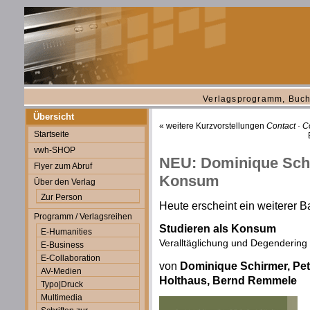
Verlagsprogramm, Buch
Übersicht
«
weitere Kurzvorstellungen
Contact · C
Startseite
vwh-SHOP
NEU: Dominique Schir
Flyer zum Abruf
Konsum
Über den Verlag
Zur Person
Heute erscheint ein weiterer 
Programm / Verlagsreihen
Studieren als Konsum
E-Humanities
Veralltäglichung und Degendering
E-Business
E-Collaboration
von
Dominique Schirmer, Pet
AV-Medien
Holthaus, Bernd Remmele
Typo|Druck
Multimedia