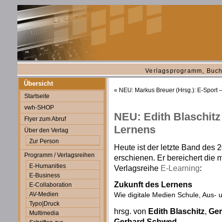
Verlagsprogramm, Buch
Übersicht
«
NEU: Markus Breuer (Hrsg.): E-Sport 
Startseite
vwh-SHOP
NEU: Edith Blaschitz 
Flyer zum Abruf
Lernens
Über den Verlag
Zur Person
Heute ist der letzte Band de
Programm / Verlagsreihen
erschienen. Er bereichert die 
E-Humanities
Verlagsreihe
E-Learning
:
E-Business
Zukunft des Lernens
E-Collaboration
AV-Medien
Wie digitale Medien Schule, Aus- 
Typo|Druck
hrsg. von
Edith Blaschitz
,
Ger
Multimedia
Gerhard Schwed